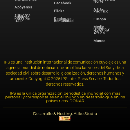
Norte
Facebook
Apóyenos
Asia-
Flickr
Pacífico
¿Quieres
publicar
Reglas de
notas de
Europa
comunidad
IPS?
Medio
Oriente y
Norte de
África
Mundo
IPS es una institución internacional de comunicación cuyo eje es una
agencia mundial de noticias que amplifica las voces del Sur y de la
sociedad civil sobre desarrollo, globalización, derechos humanos y
ambiente. Copyright © 2025 IPS-Inter Press Service. Todos los
derechos reservados.
IPS es la única organización periodística mundial con más
personal y corresponsales en el mundo en desarrollo que en los
países ricos. DONAR
Desarrollo & Hosting: Atiko.Studio