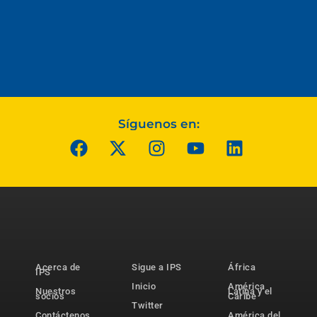
Síguenos en:
Acerca de
Sigue a IPS
África
IPS
Inicio
América
Nuestros
Latina y el
socios
Caribe
Twitter
Contáctenos
América del