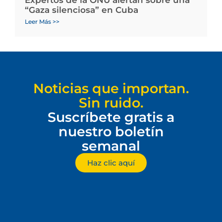
Expertos de la ONU alertan sobre una
“Gaza silenciosa” en Cuba
Leer Más >>
Noticias que importan.
Sin ruido.
Suscríbete gratis a
nuestro boletín
semanal
Haz clic aquí