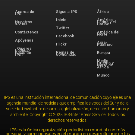
Acerca de
Sigue a IPS
África
IPS
Inicio
América
Nuestros
Latina y el
socios
Caribe
Twitter
Contáctenos
América del
Norte
Facebook
Apóyenos
Asia-
Flickr
Pacífico
¿Quieres
publicar
Reglas de
notas de
Europa
comunidad
IPS?
Medio
Oriente y
Norte de
África
Mundo
IPS es una institución internacional de comunicación cuyo eje es una
agencia mundial de noticias que amplifica las voces del Sur y de la
sociedad civil sobre desarrollo, globalización, derechos humanos y
ambiente. Copyright © 2025 IPS-Inter Press Service. Todos los
derechos reservados.
IPS es la única organización periodística mundial con más
personal y corresponsales en el mundo en desarrollo que en los