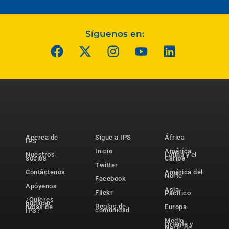
Síguenos en:
Acerca de
Sigue a IPS
África
IPS
Inicio
América
Nuestros
Latina y el
socios
Caribe
Twitter
Contáctenos
América del
Norte
Facebook
Apóyenos
Asia-
Flickr
Pacífico
¿Quieres
publicar
Reglas de
notas de
Europa
comunidad
IPS?
Medio
Oriente y
Norte de