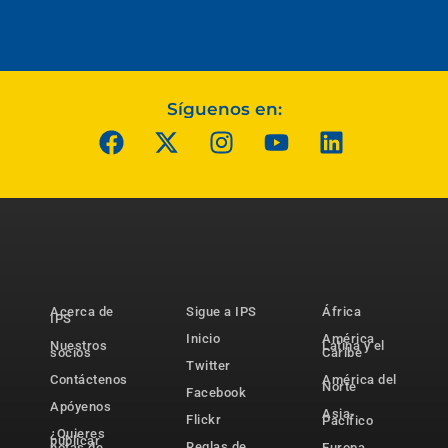
Síguenos en:
Acerca de
Sigue a IPS
África
IPS
Inicio
América
Nuestros
Latina y el
socios
Caribe
Twitter
Contáctenos
América del
Norte
Facebook
Apóyenos
Asia-
Flickr
Pacífico
¿Quieres
publicar
Reglas de
notas de
Europa