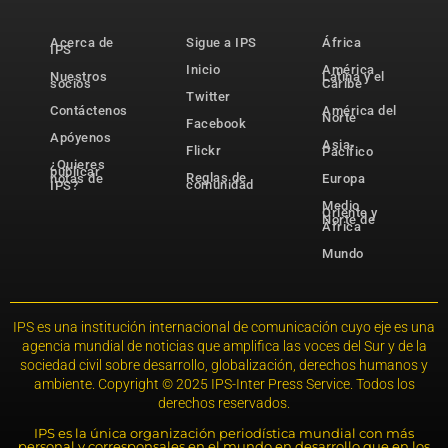
Acerca de
Sigue a IPS
África
IPS
Inicio
América
Nuestros
Latina y el
socios
Caribe
Twitter
Contáctenos
América del
Norte
Facebook
Apóyenos
Asia-
Flickr
Pacífico
¿Quieres
publicar
Reglas de
notas de
Europa
comunidad
IPS?
Medio
Oriente y
Norte de
África
Mundo
IPS es una institución internacional de comunicación cuyo eje es una
agencia mundial de noticias que amplifica las voces del Sur y de la
sociedad civil sobre desarrollo, globalización, derechos humanos y
ambiente. Copyright © 2025 IPS-Inter Press Service. Todos los
derechos reservados.
IPS es la única organización periodística mundial con más
personal y corresponsales en el mundo en desarrollo que en los