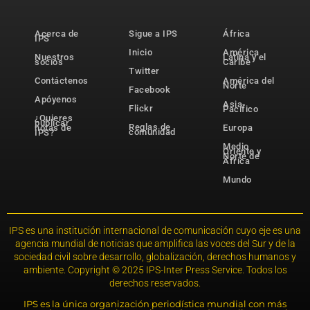
Acerca de
Sigue a IPS
África
IPS
Inicio
América
Nuestros
Latina y el
socios
Caribe
Twitter
Contáctenos
América del
Norte
Facebook
Apóyenos
Asia-
Flickr
Pacífico
¿Quieres
publicar
Reglas de
notas de
Europa
comunidad
IPS?
Medio
Oriente y
Norte de
África
Mundo
IPS es una institución internacional de comunicación cuyo eje es una
agencia mundial de noticias que amplifica las voces del Sur y de la
sociedad civil sobre desarrollo, globalización, derechos humanos y
ambiente. Copyright © 2025 IPS-Inter Press Service. Todos los
derechos reservados.
IPS es la única organización periodística mundial con más