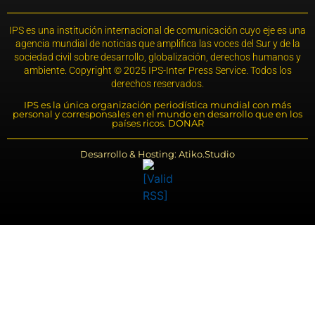
IPS es una institución internacional de comunicación cuyo eje es una
agencia mundial de noticias que amplifica las voces del Sur y de la
sociedad civil sobre desarrollo, globalización, derechos humanos y
ambiente. Copyright © 2025 IPS-Inter Press Service. Todos los
derechos reservados.
IPS es la única organización periodística mundial con más
personal y corresponsales en el mundo en desarrollo que en los
países ricos. DONAR
Desarrollo & Hosting: Atiko.Studio