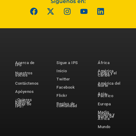
Síguenos en:
Acerca de
Sigue a IPS
África
IPS
Inicio
América
Nuestros
Latina y el
socios
Caribe
Twitter
Contáctenos
América del
Norte
Facebook
Apóyenos
Asia-
Flickr
Pacífico
¿Quieres
publicar
Reglas de
notas de
Europa
comunidad
IPS?
Medio
Oriente y
Norte de
África
Mundo