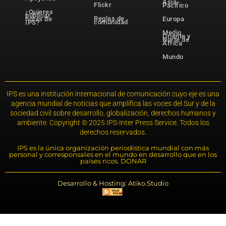
Asia-
Flickr
Pacífico
¿Quieres
publicar
Reglas de
notas de
Europa
comunidad
IPS?
Medio
Oriente y
Norte de
África
Mundo
IPS es una institución internacional de comunicación cuyo eje es una
agencia mundial de noticias que amplifica las voces del Sur y de la
sociedad civil sobre desarrollo, globalización, derechos humanos y
ambiente. Copyright © 2025 IPS-Inter Press Service. Todos los
derechos reservados.
IPS es la única organización periodística mundial con más
personal y corresponsales en el mundo en desarrollo que en los
países ricos. DONAR
Desarrollo & Hosting: Atiko.Studio