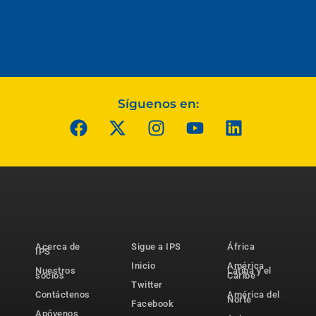
Síguenos en:
Acerca de
Sigue a IPS
África
IPS
Inicio
América
Nuestros
Latina y el
socios
Caribe
Twitter
Contáctenos
América del
Norte
Facebook
Apóyenos