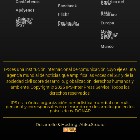
Contáctenos
América del
Norte
Facebook
Apóyenos
Asia-
Flickr
Pacífico
¿Quieres
publicar
Reglas de
notas de
Europa
comunidad
IPS?
Medio
Oriente y
Norte de
África
Mundo
IPS es una institución internacional de comunicación cuyo eje es una
agencia mundial de noticias que amplifica las voces del Sur y de la
sociedad civil sobre desarrollo, globalización, derechos humanos y
ambiente. Copyright © 2025 IPS-Inter Press Service. Todos los
derechos reservados.
IPS es la única organización periodística mundial con más
personal y corresponsales en el mundo en desarrollo que en los
países ricos. DONAR
Desarrollo & Hosting: Atiko.Studio