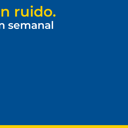
n ruido.
ín semanal