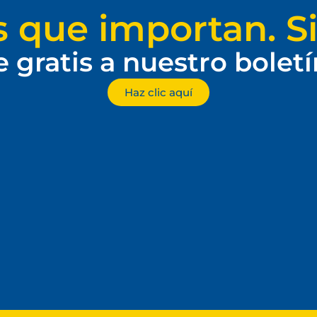
s que importan. Si
e gratis a nuestro bolet
Haz clic aquí