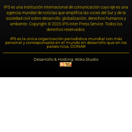
IPS es una institución internacional de comunicación cuyo eje es una
agencia mundial de noticias que amplifica las voces del Sur y de la
sociedad civil sobre desarrollo, globalización, derechos humanos y
ambiente. Copyright © 2025 IPS-Inter Press Service. Todos los
derechos reservados.
IPS es la única organización periodística mundial con más
personal y corresponsales en el mundo en desarrollo que en los
países ricos. DONAR
Desarrollo & Hosting: Atiko.Studio