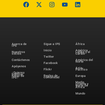
Acerca de
Sigue a IPS
África
IPS
Inicio
América
Nuestros
Latina y el
socios
Caribe
Twitter
Contáctenos
América del
Norte
Facebook
Apóyenos
Asia-
Flickr
Pacífico
¿Quieres
publicar
Reglas de
notas de
Europa
comunidad
IPS?
Medio
Oriente y
Norte de
África
Mundo