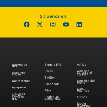
Síguenos en:
Acerca de
Sigue a IPS
África
IPS
Inicio
América
Nuestros
Latina y el
socios
Caribe
Twitter
Contáctenos
América del
Norte
Facebook
Apóyenos
Asia-
Flickr
Pacífico
¿Quieres
publicar
Reglas de
notas de
Europa
comunidad
IPS?
Medio
Oriente y
Norte de