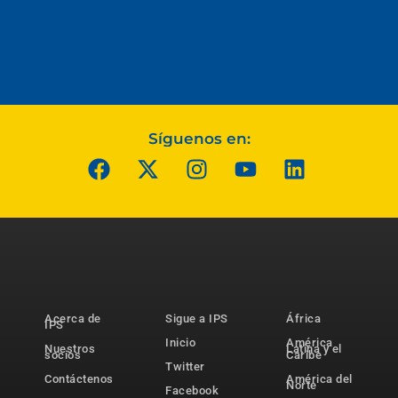
Síguenos en:
Acerca de
Sigue a IPS
África
IPS
Inicio
América
Nuestros
Latina y el
socios
Caribe
Twitter
Contáctenos
América del
Norte
Facebook