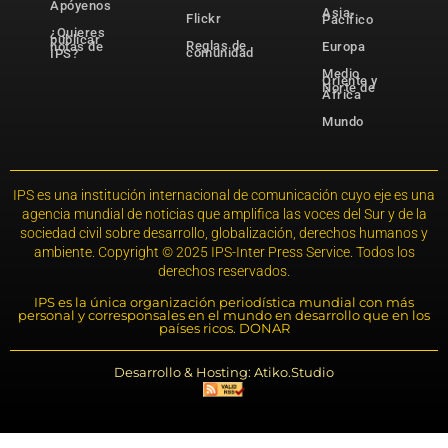
Apóyenos
Asia-
Flickr
Pacífico
¿Quieres
publicar
Reglas de
notas de
Europa
comunidad
IPS?
Medio
Oriente y
Norte de
África
Mundo
IPS es una institución internacional de comunicación cuyo eje es una
agencia mundial de noticias que amplifica las voces del Sur y de la
sociedad civil sobre desarrollo, globalización, derechos humanos y
ambiente. Copyright © 2025 IPS-Inter Press Service. Todos los
derechos reservados.
IPS es la única organización periodística mundial con más
personal y corresponsales en el mundo en desarrollo que en los
países ricos. DONAR
Desarrollo & Hosting: Atiko.Studio