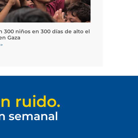
 300 niños en 300 días de alto el
en Gaza
>>
n ruido.
ín semanal