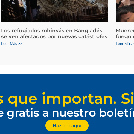
Los refugiados rohinyás en Bangladés
Mueren
se ven afectados por nuevas catástrofes
fuego 
Leer Más >>
Leer Más 
s que importan. Si
e gratis a nuestro bolet
Haz clic aquí