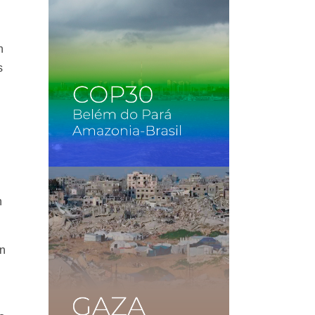
n
s
n
en