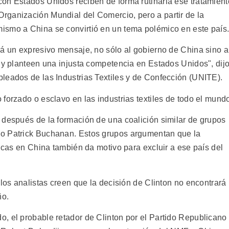
on Estados Unidos reciben de forma rutinaria ese tratamient
rganización Mundial del Comercio, pero a partir de la
ismo a China se convirtió en un tema polémico en este país
rá un expresivo mensaje, no sólo al gobierno de China sino a
s y planteen una injusta competencia en Estados Unidos", dij
leados de las Industrias Textiles y de Confección (UNITE).
forzado o esclavo en las industrias textiles de todo el mund
 después de la formación de una coalición similar de grupos
no Patrick Buchanan. Estos grupos argumentan que la
nicas en China también da motivo para excluir a ese país del
 los analistas creen que la decisión de Clinton no encontrará
ño.
, el probable retador de Clinton por el Partido Republicano