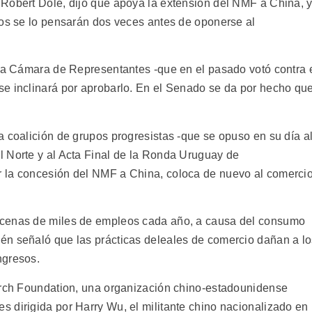
Robert Dole, dijo que apoya la extensión del NMF a China, 
nos se lo pensarán dos veces antes de oponerse al
 la Cámara de Representantes -que en el pasado votó contra 
e inclinará por aprobarlo. En el Senado se da por hecho qu
a coalición de grupos progresistas -que se opuso en su día a
 Norte y al Acta Final de la Ronda Uruguay de
 la concesión del NMF a China, coloca de nuevo al comerci
ecenas de miles de empleos cada año, a causa del consumo
én señaló que las prácticas deleales de comercio dañan a l
ngresos.
earch Foundation, una organización chino-estadounidense
 dirigida por Harry Wu, el militante chino nacionalizado en