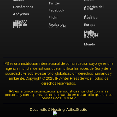
Twitter
Contáctenos
América del
Norte
Facebook
Apóyenos
Asia-
Flickr
Pacífico
¿Quieres
publicar
Reglas de
notas de
Europa
comunidad
IPS?
Medio
Oriente y
Norte de
África
Mundo
IPS es una institución internacional de comunicación cuyo eje es una
agencia mundial de noticias que amplifica las voces del Sur y de la
sociedad civil sobre desarrollo, globalización, derechos humanos y
ambiente. Copyright © 2025 IPS-Inter Press Service. Todos los
derechos reservados.
IPS es la única organización periodística mundial con más
personal y corresponsales en el mundo en desarrollo que en los
países ricos. DONAR
Desarrollo & Hosting: Atiko.Studio