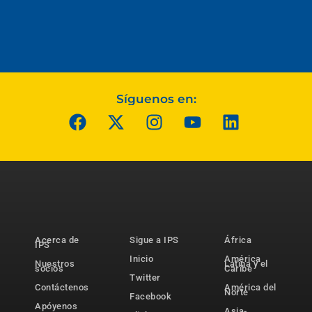
Síguenos en:
Acerca de
Sigue a IPS
África
IPS
Inicio
América
Nuestros
Latina y el
socios
Caribe
Twitter
Contáctenos
América del
Norte
Facebook
Apóyenos
Asia-