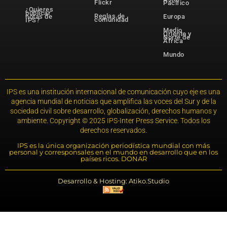
Flickr
Pacífico
¿Quieres
publicar
Reglas de
notas de
Europa
comunidad
IPS?
Medio
Oriente y
Norte de
África
Mundo
IPS es una institución internacional de comunicación cuyo eje es una
agencia mundial de noticias que amplifica las voces del Sur y de la
sociedad civil sobre desarrollo, globalización, derechos humanos y
ambiente. Copyright © 2025 IPS-Inter Press Service. Todos los
derechos reservados.
IPS es la única organización periodística mundial con más
personal y corresponsales en el mundo en desarrollo que en los
países ricos. DONAR
Desarrollo & Hosting: Atiko.Studio