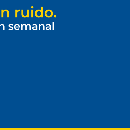
n ruido.
ín semanal