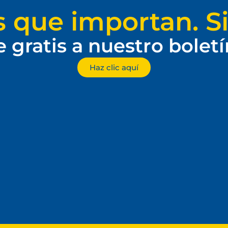
s que importan. Si
e gratis a nuestro bolet
Haz clic aquí