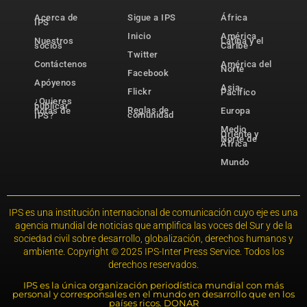
Acerca de
Sigue a IPS
África
IPS
Inicio
América
Nuestros
Latina y el
socios
Caribe
Twitter
Contáctenos
América del
Norte
Facebook
Apóyenos
Asia-
Flickr
Pacífico
¿Quieres
publicar
Reglas de
notas de
Europa
comunidad
IPS?
Medio
Oriente y
Norte de
África
Mundo
IPS es una institución internacional de comunicación cuyo eje es una
agencia mundial de noticias que amplifica las voces del Sur y de la
sociedad civil sobre desarrollo, globalización, derechos humanos y
ambiente. Copyright © 2025 IPS-Inter Press Service. Todos los
derechos reservados.
IPS es la única organización periodística mundial con más
personal y corresponsales en el mundo en desarrollo que en los
países ricos. DONAR