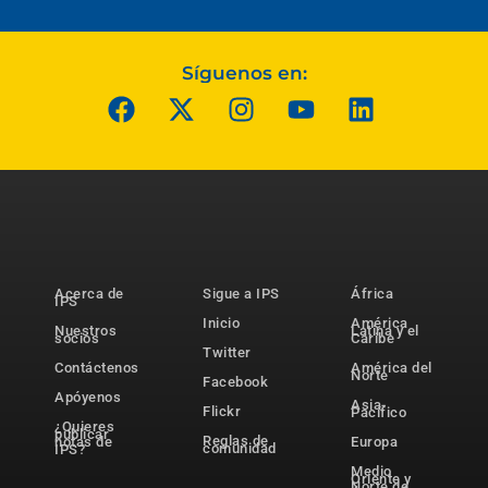
Síguenos en:
Acerca de
Sigue a IPS
África
IPS
Inicio
América
Nuestros
Latina y el
socios
Caribe
Twitter
Contáctenos
América del
Norte
Facebook
Apóyenos
Asia-
Flickr
Pacífico
¿Quieres
publicar
Reglas de
notas de
Europa
comunidad
IPS?
Medio
Oriente y
Norte de