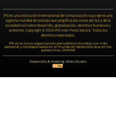
IPS es una institución internacional de comunicación cuyo eje es una
agencia mundial de noticias que amplifica las voces del Sur y de la
sociedad civil sobre desarrollo, globalización, derechos humanos y
ambiente. Copyright © 2025 IPS-Inter Press Service. Todos los
derechos reservados.
IPS es la única organización periodística mundial con más
personal y corresponsales en el mundo en desarrollo que en los
países ricos. DONAR
Desarrollo & Hosting: Atiko.Studio