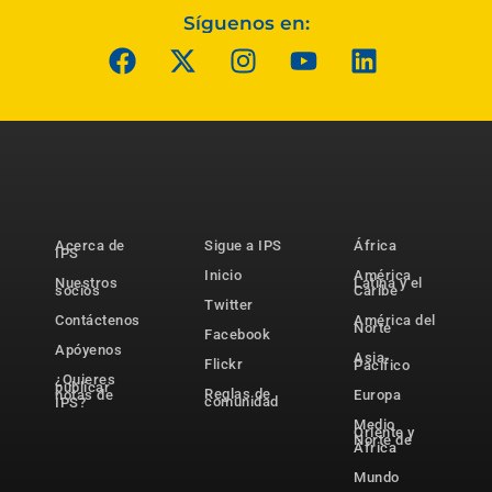
Síguenos en:
Acerca de
Sigue a IPS
África
IPS
Inicio
América
Nuestros
Latina y el
socios
Caribe
Twitter
Contáctenos
América del
Norte
Facebook
Apóyenos
Asia-
Flickr
Pacífico
¿Quieres
publicar
Reglas de
notas de
Europa
comunidad
IPS?
Medio
Oriente y
Norte de
África
Mundo