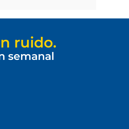
n ruido.
ín semanal