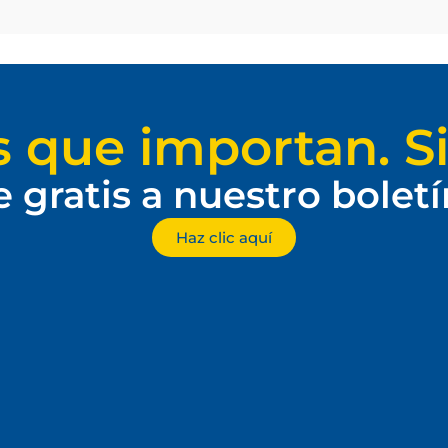
s que importan. Si
e gratis a nuestro bolet
Haz clic aquí