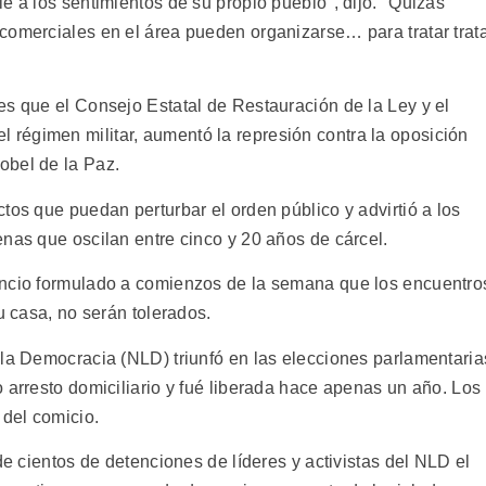
e a los sentimientos de su propio pueblo", dijo. "Quizás
comerciales en el área pueden organizarse… para tratar trat
es que el Consejo Estatal de Restauración de la Ley y el
régimen militar, aumentó la represión contra la oposición
obel de la Paz.
tos que puedan perturbar el orden público y advirtió a los
nas que oscilan entre cinco y 20 años de cárcel.
uncio formulado a comienzos de la semana que los encuentro
u casa, no serán tolerados.
 la Democracia (NLD) triunfó en las elecciones parlamentaria
 arresto domiciliario y fué liberada hace apenas un año. Los
 del comicio.
de cientos de detenciones de líderes y activistas del NLD el