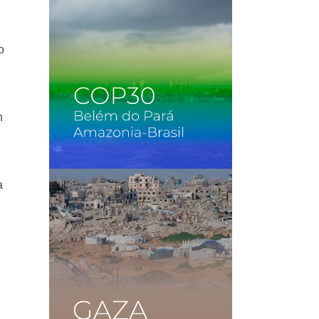
o
n
a