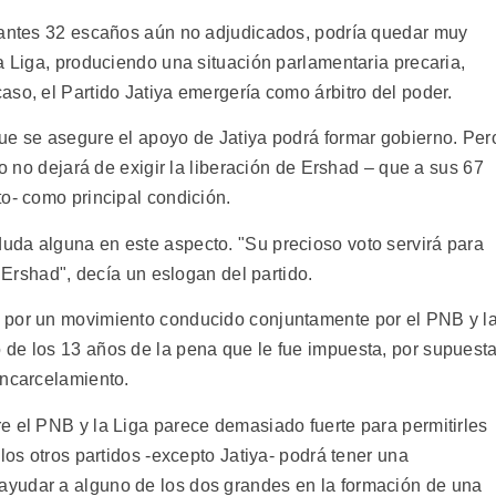
stantes 32 escaños aún no adjudicados, podría quedar muy
a Liga, produciendo una situación parlamentaria precaria,
so, el Partido Jatiya emergería como árbitro del poder.
ue se asegure el apoyo de Jatiya podrá formar gobierno. Per
do no dejará de exigir la liberación de Ershad – que a sus 67
o- como principal condición.
uda alguna en este aspecto. "Su precioso voto servirá para
) Ershad", decía un eslogan del partido.
 por un movimiento conducido conjuntamente por el PNB y l
de los 13 años de la pena que le fue impuesta, por supuest
encarcelamiento.
e el PNB y la Liga parece demasiado fuerte para permitirles
los otros partidos -excepto Jatiya- podrá tener una
yudar a alguno de los dos grandes en la formación de una