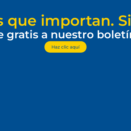
s que importan. Si
e gratis a nuestro bolet
Haz clic aquí