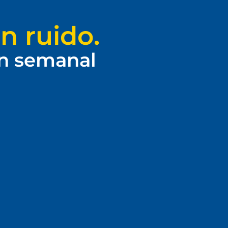
n ruido.
ín semanal