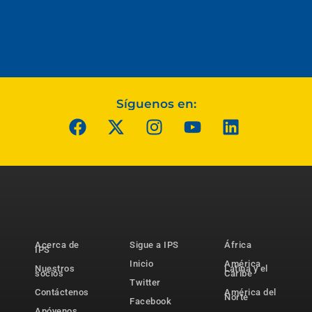
Síguenos en:
Acerca de
Sigue a IPS
África
IPS
Inicio
América
Nuestros
Latina y el
socios
Caribe
Twitter
Contáctenos
América del
Norte
Facebook
Apóyenos