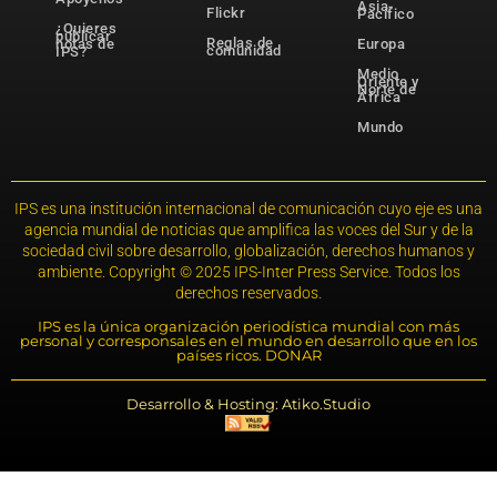
Asia-
Flickr
Pacífico
¿Quieres
publicar
Reglas de
notas de
Europa
comunidad
IPS?
Medio
Oriente y
Norte de
África
Mundo
IPS es una institución internacional de comunicación cuyo eje es una
agencia mundial de noticias que amplifica las voces del Sur y de la
sociedad civil sobre desarrollo, globalización, derechos humanos y
ambiente. Copyright © 2025 IPS-Inter Press Service. Todos los
derechos reservados.
IPS es la única organización periodística mundial con más
personal y corresponsales en el mundo en desarrollo que en los
países ricos. DONAR
Desarrollo & Hosting: Atiko.Studio