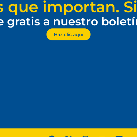
s que importan. Si
e gratis a nuestro bolet
Haz clic aquí