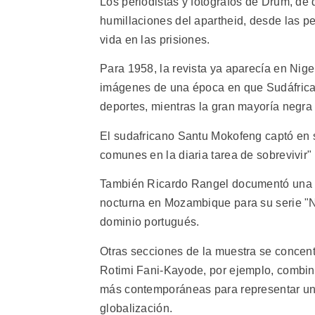
Los periodistas y fotógrafos de Drum, de d
humillaciones del apartheid, desde las p
vida en las prisiones.
Para 1958, la revista ya aparecía en Nige
imágenes de una época en que Sudáfrica 
deportes, mientras la gran mayoría negra
El sudafricano Santu Mokofeng captó en s
comunes en la diaria tarea de sobrevivir"
También Ricardo Rangel documentó una so
nocturna en Mozambique para su serie "Nu
dominio portugués.
Otras secciones de la muestra se concent
Rotimi Fani-Kayode, por ejemplo, combin
más contemporáneas para representar una 
globalización.