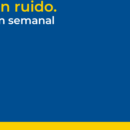
n ruido.
ín semanal