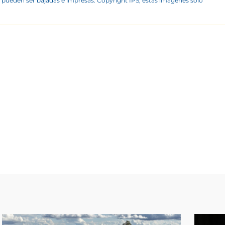
 pueden ser bajadas e impresas. Copyright IPS, estas imágenes sólo