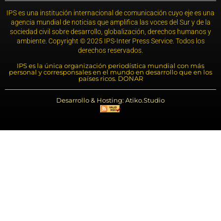
IPS es una institución internacional de comunicación cuyo eje es una
agencia mundial de noticias que amplifica las voces del Sur y de la
sociedad civil sobre desarrollo, globalización, derechos humanos y
ambiente. Copyright © 2025 IPS-Inter Press Service. Todos los
derechos reservados.
IPS es la única organización periodística mundial con más
personal y corresponsales en el mundo en desarrollo que en los
países ricos. DONAR
Desarrollo & Hosting: Atiko.Studio