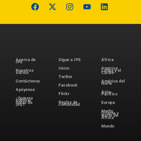
Acerca de
Sigue a IPS
África
IPS
Inicio
América
Nuestros
Latina y el
socios
Caribe
Twitter
Contáctenos
América del
Norte
Facebook
Apóyenos
Asia-
Flickr
Pacífico
¿Quieres
publicar
Reglas de
notas de
Europa
comunidad
IPS?
Medio
Oriente y
Norte de
África
Mundo