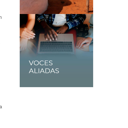
n
r
a