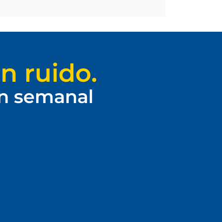
n ruido.
ín semanal