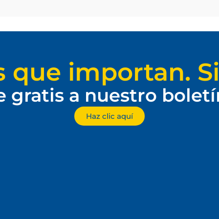
s que importan. Si
e gratis a nuestro bolet
Haz clic aquí