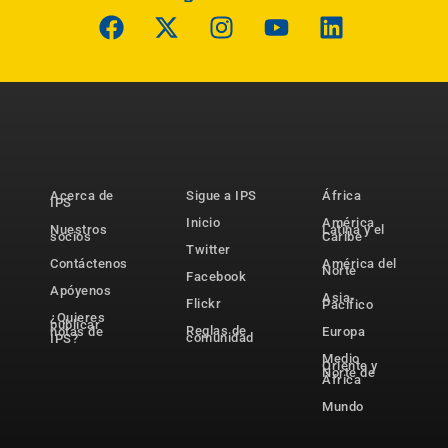
Acerca de
Sigue a IPS
África
IPS
Inicio
América
Nuestros
Latina y el
socios
Caribe
Twitter
Contáctenos
América del
Norte
Facebook
Apóyenos
Asia-
Flickr
Pacífico
¿Quieres
publicar
Reglas de
notas de
Europa
comunidad
IPS?
Medio
Oriente y
Norte de
África
Mundo