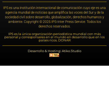
IPS es una institución internacional de comunicación cuyo eje es una
agencia mundial de noticias que amplifica las voces del Sur y de la
sociedad civil sobre desarrollo, globalización, derechos humanos y
ambiente. Copyright © 2025 IPS-Inter Press Service. Todos los
derechos reservados.
IPS es la única organización periodística mundial con más
personal y corresponsales en el mundo en desarrollo que en los
países ricos. DONAR
Desarrollo & Hosting: Atiko.Studio