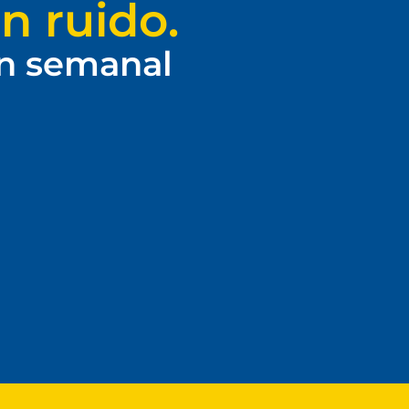
n ruido.
ín semanal