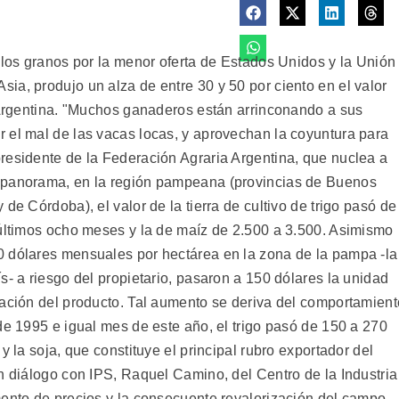
 los granos por la menor oferta de Estados Unidos y la Unión
ia, produjo un alza de entre 30 y 50 por ciento en el valor
n Argentina. "Muchos ganaderos están arrinconando a sus
 el mal de las vacas locas, y aprovechan la coyuntura para
residente de la Federación Agraria Argentina, que nuclea a
 panorama, en la región pampeana (provincias de Buenos
de Córdoba), el valor de la tierra de cultivo de trigo pasó de
 últimos ocho meses y la de maíz de 2.500 a 3.500. Asimismo
0 dólares mensuales por hectárea en la zona de la pampa -la
s- a riesgo del propietario, pasaron a 150 dólares la unidad
cación del producto. Tal aumento se deriva del comportamient
de 1995 e igual mes de este año, el trigo pasó de 150 a 270
y la soja, que constituye el principal rubro exportador del
n diálogo con IPS, Raquel Camino, del Centro de la Industria
mento de precios y la consecuente revalorización del campo,