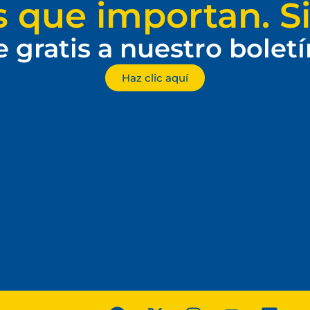
s que importan. Si
e gratis a nuestro bolet
Haz clic aquí