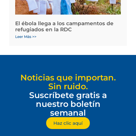
El ébola llega a los campamentos de
refugiados en la RDC
Leer Más >>
Noticias que importan.
Sin ruido.
Suscríbete gratis a
nuestro boletín
semanal
Haz clic aquí