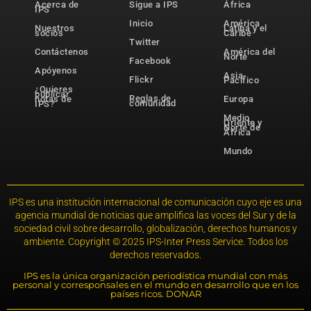
Acerca de
Sigue a IPS
África
IPS
Inicio
América
Nuestros
Latina y el
socios
Caribe
Twitter
Contáctenos
América del
Norte
Facebook
Apóyenos
Asia-
Flickr
Pacífico
¿Quieres
publicar
Reglas de
notas de
Europa
comunidad
IPS?
Medio
Oriente y
Norte de
África
Mundo
IPS es una institución internacional de comunicación cuyo eje es una
agencia mundial de noticias que amplifica las voces del Sur y de la
sociedad civil sobre desarrollo, globalización, derechos humanos y
ambiente. Copyright © 2025 IPS-Inter Press Service. Todos los
derechos reservados.
IPS es la única organización periodística mundial con más
personal y corresponsales en el mundo en desarrollo que en los
países ricos. DONAR