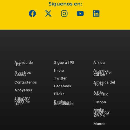
Síguenos en:
Acerca de
Sigue a IPS
África
IPS
Inicio
América
Nuestros
Latina y el
socios
Caribe
Twitter
Contáctenos
América del
Norte
Facebook
Apóyenos
Asia-
Flickr
Pacífico
¿Quieres
publicar
Reglas de
notas de
Europa
comunidad
IPS?
Medio
Oriente y
Norte de
África
Mundo