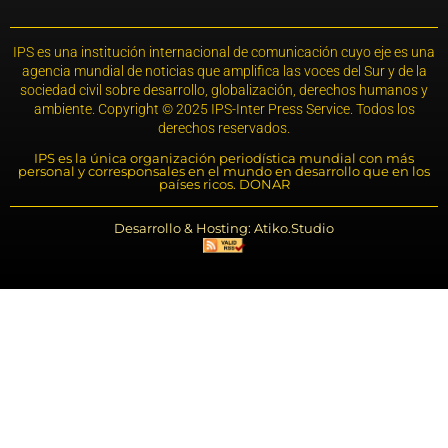
IPS es una institución internacional de comunicación cuyo eje es una
agencia mundial de noticias que amplifica las voces del Sur y de la
sociedad civil sobre desarrollo, globalización, derechos humanos y
ambiente. Copyright © 2025 IPS-Inter Press Service. Todos los
derechos reservados.
IPS es la única organización periodística mundial con más
personal y corresponsales en el mundo en desarrollo que en los
países ricos. DONAR
Desarrollo & Hosting: Atiko.Studio