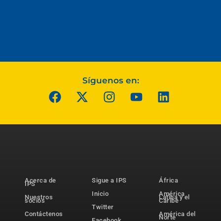
Síguenos en:
Acerca de
Sigue a IPS
África
IPS
Inicio
América
Nuestros
Latina y el
socios
Caribe
Twitter
Contáctenos
América del
Norte
Facebook