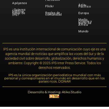
Apóyenos
Asia-
Flickr
Pacífico
¿Quieres
publicar
Reglas de
notas de
Europa
comunidad
IPS?
Medio
Oriente y
Norte de
África
Mundo
IPS es una institución internacional de comunicación cuyo eje es una
agencia mundial de noticias que amplifica las voces del Sur y de la
sociedad civil sobre desarrollo, globalización, derechos humanos y
ambiente. Copyright © 2025 IPS-Inter Press Service. Todos los
derechos reservados.
IPS es la única organización periodística mundial con más
personal y corresponsales en el mundo en desarrollo que en los
países ricos. DONAR
Desarrollo & Hosting: Atiko.Studio