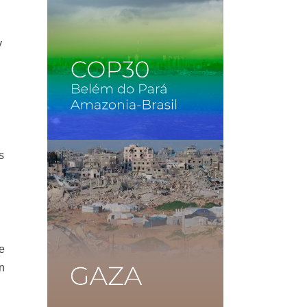
y
s
e
n