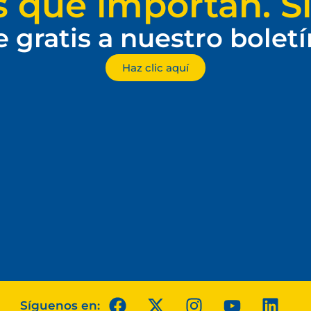
s que importan. Si
e gratis a nuestro bolet
Haz clic aquí
Síguenos en: