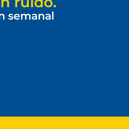
n ruido.
ín semanal