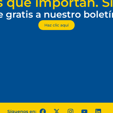
s que importan. Si
e gratis a nuestro bolet
Haz clic aquí
Síguenos en: