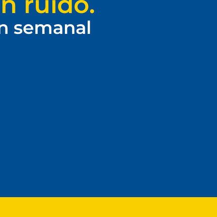
n ruido.
ín semanal