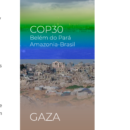
y
s
e
n