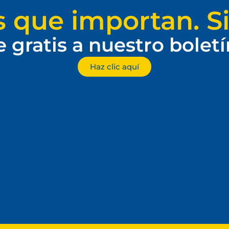
s que importan. Si
e gratis a nuestro bolet
Haz clic aquí