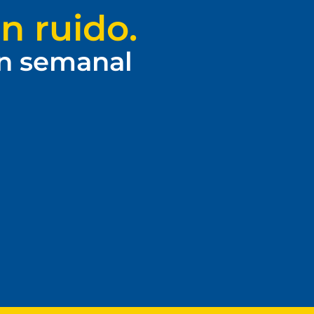
n ruido.
ín semanal