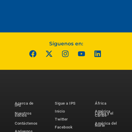
Síguenos en:
Acerca de
Sigue a IPS
África
IPS
Inicio
América
Nuestros
Latina y el
socios
Caribe
Twitter
Contáctenos
América del
Norte
Facebook
Apóyenos