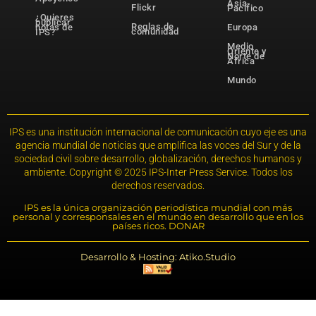
Asia-
Flickr
Pacífico
¿Quieres
publicar
Reglas de
notas de
Europa
comunidad
IPS?
Medio
Oriente y
Norte de
África
Mundo
IPS es una institución internacional de comunicación cuyo eje es una
agencia mundial de noticias que amplifica las voces del Sur y de la
sociedad civil sobre desarrollo, globalización, derechos humanos y
ambiente. Copyright © 2025 IPS-Inter Press Service. Todos los
derechos reservados.
IPS es la única organización periodística mundial con más
personal y corresponsales en el mundo en desarrollo que en los
países ricos. DONAR
Desarrollo & Hosting: Atiko.Studio