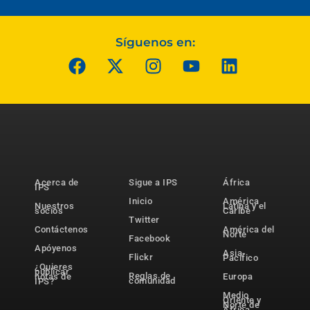
Síguenos en:
Acerca de
Sigue a IPS
África
IPS
Inicio
América
Nuestros
Latina y el
socios
Caribe
Twitter
Contáctenos
América del
Norte
Facebook
Apóyenos
Asia-
Flickr
Pacífico
¿Quieres
publicar
Reglas de
notas de
Europa
comunidad
IPS?
Medio
Oriente y
Norte de
África