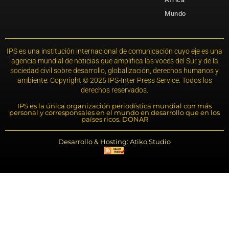
Mundo
IPS es una institución internacional de comunicación cuyo eje es una
agencia mundial de noticias que amplifica las voces del Sur y de la
sociedad civil sobre desarrollo, globalización, derechos humanos y
ambiente. Copyright © 2025 IPS-Inter Press Service. Todos los
derechos reservados.
IPS es la única organización periodística mundial con más
personal y corresponsales en el mundo en desarrollo que en los
países ricos. DONAR
Desarrollo & Hosting: Atiko.Studio