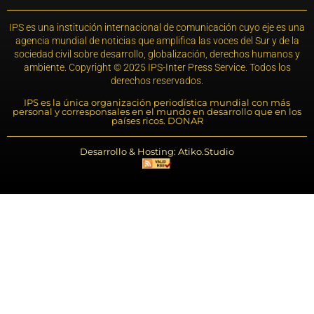
IPS es una institución internacional de comunicación cuyo eje es una
agencia mundial de noticias que amplifica las voces del Sur y de la
sociedad civil sobre desarrollo, globalización, derechos humanos y
ambiente. Copyright © 2025 IPS-Inter Press Service. Todos los
derechos reservados.
IPS es la única organización periodística mundial con más
personal y corresponsales en el mundo en desarrollo que en los
países ricos. DONAR
Desarrollo & Hosting: Atiko.Studio