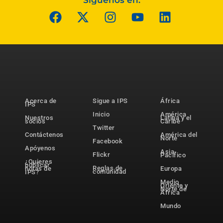
Síguenos en:
Acerca de
Sigue a IPS
África
IPS
Inicio
América
Nuestros
Latina y el
socios
Caribe
Twitter
Contáctenos
América del
Norte
Facebook
Apóyenos
Asia-
Flickr
Pacífico
¿Quieres
publicar
Reglas de
notas de
Europa
comunidad
IPS?
Medio
Oriente y
Norte de
África
Mundo