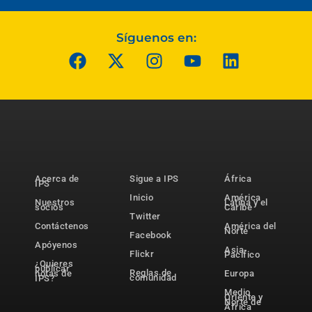
Síguenos en:
Acerca de
Sigue a IPS
África
IPS
Inicio
América
Nuestros
Latina y el
socios
Caribe
Twitter
Contáctenos
América del
Norte
Facebook
Apóyenos
Asia-
Flickr
Pacífico
¿Quieres
publicar
Reglas de
notas de
Europa
comunidad
IPS?
Medio
Oriente y
Norte de
África