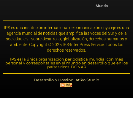
Mundo
IPS es una institución internacional de comunicación cuyo eje es una
agencia mundial de noticias que amplifica las voces del Sur y de la
sociedad civil sobre desarrollo, globalización, derechos humanos y
ambiente. Copyright © 2025 IPS-Inter Press Service. Todos los
derechos reservados.
IPS es la única organización periodística mundial con más
personal y corresponsales en el mundo en desarrollo que en los
países ricos. DONAR
Desarrollo & Hosting: Atiko.Studio