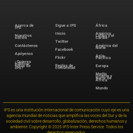
Acerca de
Sigue a IPS
África
IPS
Inicio
América
Nuestros
Latina y el
socios
Caribe
Twitter
Contáctenos
América del
Norte
Facebook
Apóyenos
Asia-
Flickr
Pacífico
¿Quieres
publicar
Reglas de
notas de
Europa
comunidad
IPS?
Medio
Oriente y
Norte de
África
Mundo
IPS es una institución internacional de comunicación cuyo eje es una
agencia mundial de noticias que amplifica las voces del Sur y de la
sociedad civil sobre desarrollo, globalización, derechos humanos y
ambiente. Copyright © 2025 IPS-Inter Press Service. Todos los
derechos reservados.