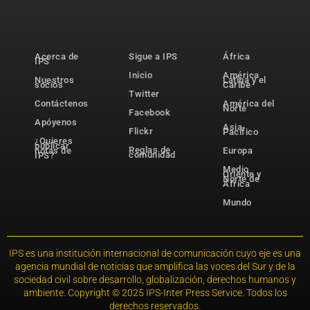
Acerca de
Sigue a IPS
África
IPS
Inicio
América
Nuestros
Latina y el
socios
Caribe
Twitter
Contáctenos
América del
Norte
Facebook
Apóyenos
Asia-
Flickr
Pacífico
¿Quieres
publicar
Reglas de
notas de
Europa
comunidad
IPS?
Medio
Oriente y
Norte de
África
Mundo
IPS es una institución internacional de comunicación cuyo eje es una
agencia mundial de noticias que amplifica las voces del Sur y de la
sociedad civil sobre desarrollo, globalización, derechos humanos y
ambiente. Copyright © 2025 IPS-Inter Press Service. Todos los
derechos reservados.