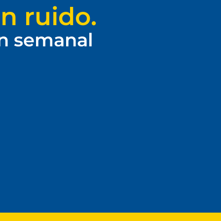
n ruido.
ín semanal