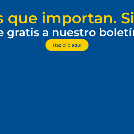
s que importan. Si
e gratis a nuestro bolet
Haz clic aquí