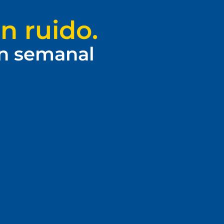
n ruido.
ín semanal