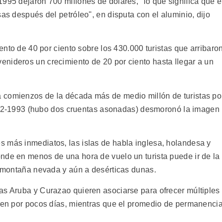
995 dejaron 700 millones de dólares, "lo que significa que e
sas después del petróleo", en disputa con el aluminio, dijo
mento de 40 por ciento sobre los 430.000 turistas que arribaro
nideros un crecimiento de 20 por ciento hasta llegar a un
 comienzos de la década más de medio millón de turistas po
e 1992-1993 (hubo dos cruentas asonadas) desmoronó la imagen
 más inmediatos, las islas de habla inglesa, holandesa y
nde en menos de una hora de vuelo un turista puede ir de la
la montaña nevada y aún a desérticas dunas.
as Aruba y Curazao quieren asociarse para ofrecer múltiples
enen por pocos días, mientras que el promedio de permanenci