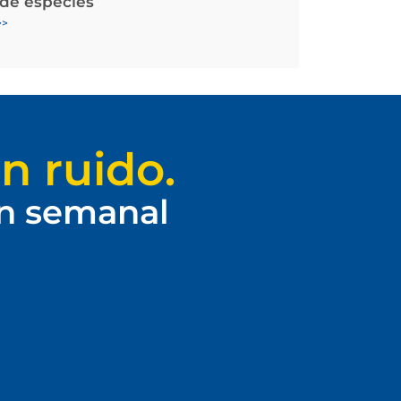
 de especies
>>
n ruido.
ín semanal