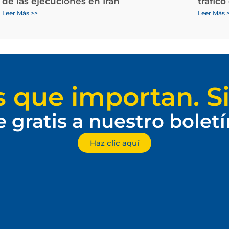
de las ejecuciones en Irán
tráfico
Leer Más >>
Leer Más 
s que importan. Si
e gratis a nuestro bolet
Haz clic aquí