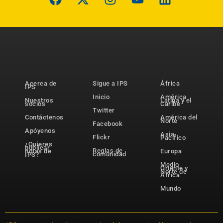
Acerca de
Sigue a IPS
África
IPS
Inicio
América
Nuestros
Latina y el
socios
Caribe
Twitter
Contáctenos
América del
Norte
Facebook
Apóyenos
Asia-
Flickr
Pacífico
¿Quieres
publicar
Reglas de
notas de
Europa
comunidad
IPS?
Medio
Oriente y
Norte de
África
Mundo