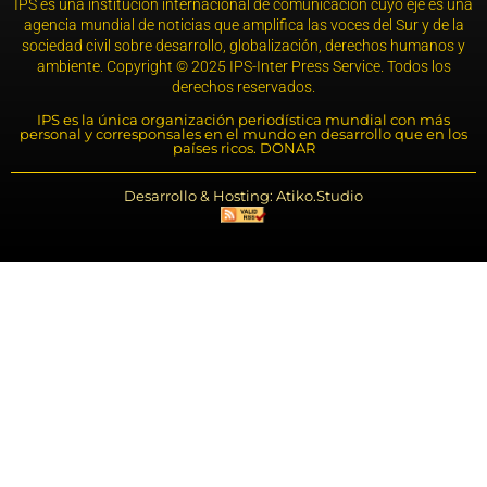
IPS es una institución internacional de comunicación cuyo eje es una
agencia mundial de noticias que amplifica las voces del Sur y de la
sociedad civil sobre desarrollo, globalización, derechos humanos y
ambiente. Copyright © 2025 IPS-Inter Press Service. Todos los
derechos reservados.
IPS es la única organización periodística mundial con más
personal y corresponsales en el mundo en desarrollo que en los
países ricos. DONAR
Desarrollo & Hosting: Atiko.Studio