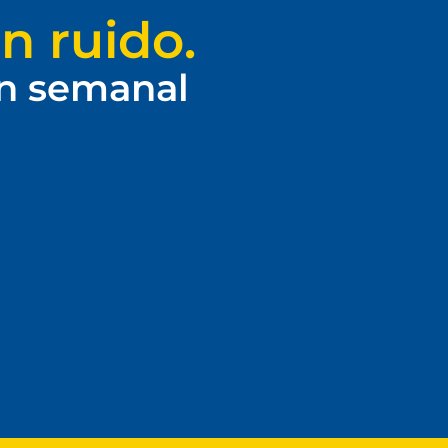
n ruido.
ín semanal