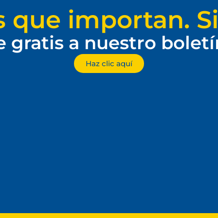
s que importan. Si
e gratis a nuestro bolet
Haz clic aquí