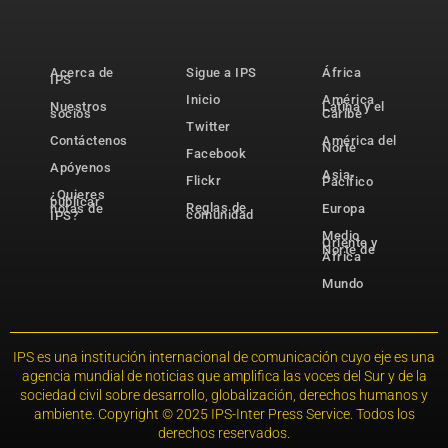
Acerca de
Sigue a IPS
África
IPS
Inicio
América
Nuestros
Latina y el
socios
Caribe
Twitter
Contáctenos
América del
Norte
Facebook
Apóyenos
Asia-
Flickr
Pacífico
¿Quieres
publicar
Reglas de
notas de
Europa
comunidad
IPS?
Medio
Oriente y
Norte de
África
Mundo
IPS es una institución internacional de comunicación cuyo eje es una
agencia mundial de noticias que amplifica las voces del Sur y de la
sociedad civil sobre desarrollo, globalización, derechos humanos y
ambiente. Copyright © 2025 IPS-Inter Press Service. Todos los
derechos reservados.