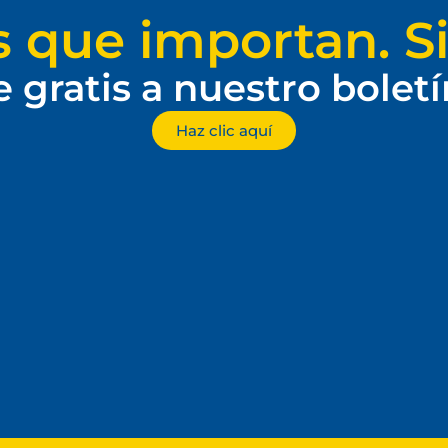
s que importan. Si
e gratis a nuestro bolet
Haz clic aquí