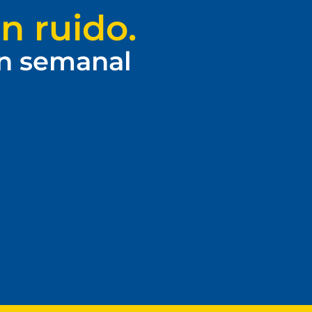
n ruido.
ín semanal