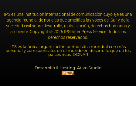
IPS es una institución internacional de comunicación cuyo eje es una
agencia mundial de noticias que amplifica las voces del Sur y de la
sociedad civil sobre desarrollo, globalización, derechos humanos y
ambiente. Copyright © 2025 IPS-Inter Press Service. Todos los
derechos reservados.
IPS es la única organización periodística mundial con más
personal y corresponsales en el mundo en desarrollo que en los
países ricos. DONAR
Desarrollo & Hosting: Atiko.Studio