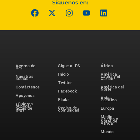
Síguenos en:
Acerca de
Sigue a IPS
África
IPS
Inicio
América
Nuestros
Latina y el
socios
Caribe
Twitter
Contáctenos
América del
Norte
Facebook
Apóyenos
Asia-
Flickr
Pacífico
¿Quieres
publicar
Reglas de
notas de
Europa
comunidad
IPS?
Medio
Oriente y
Norte de
África
Mundo