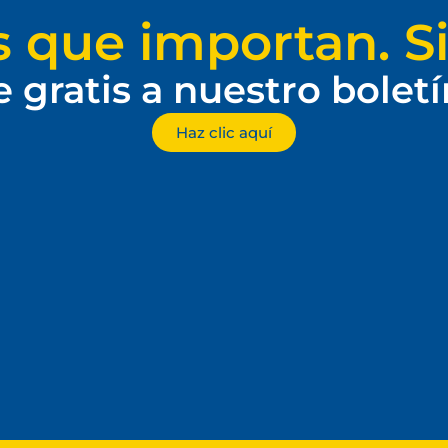
s que importan. Si
e gratis a nuestro bolet
Haz clic aquí