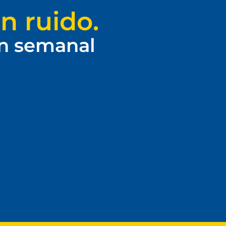
n ruido.
ín semanal