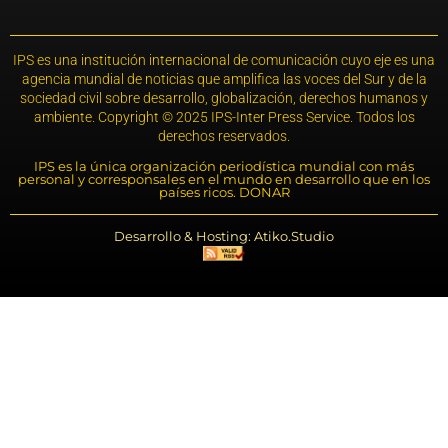
IPS es una institución internacional de comunicación cuyo eje es una
agencia mundial de noticias que amplifica las voces del Sur y de la
sociedad civil sobre desarrollo, globalización, derechos humanos y
ambiente. Copyright © 2025 IPS-Inter Press Service. Todos los
derechos reservados.
IPS es la única organización periodística mundial con más
personal y corresponsales en el mundo en desarrollo que en los
países ricos. DONAR
Desarrollo & Hosting: Atiko.Studio