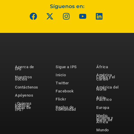
Síguenos en:
Acerca de
Sigue a IPS
África
IPS
Inicio
América
Nuestros
Latina y el
socios
Caribe
Twitter
Contáctenos
América del
Norte
Facebook
Apóyenos
Asia-
Flickr
Pacífico
¿Quieres
publicar
Reglas de
notas de
Europa
comunidad
IPS?
Medio
Oriente y
Norte de
África
Mundo